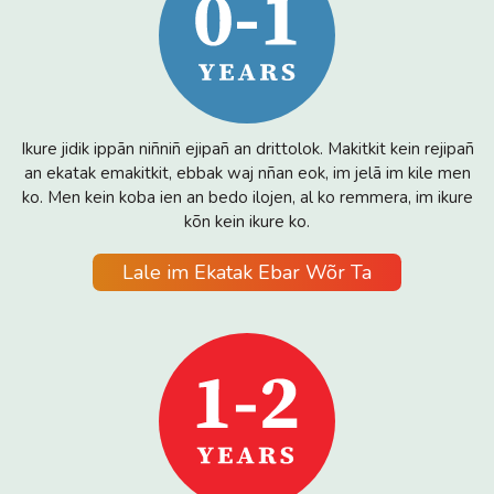
Ikure jidik ippān niñniñ ejipañ an drittolok. Makitkit kein rejipañ
an ekatak emakitkit, ebbak waj nñan eok, im jelā im kile men
ko. Men kein koba ien an bedo ilojen, al ko remmera, im ikure
kõn kein ikure ko.
Lale im Ekatak Ebar Wõr Ta