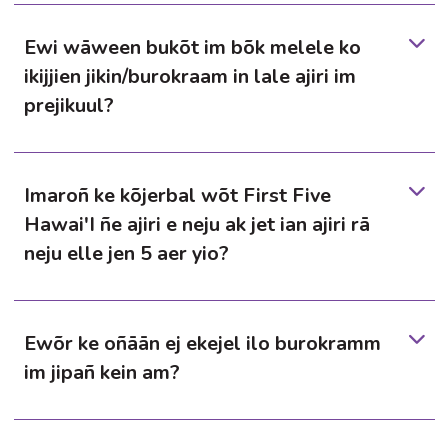
Ewi wāween bukõt im bõk melele ko
ikijjien jikin/burokraam in lale ajiri im
prejikuul?
Imaroñ ke kõjerbal wõt First Five
Hawai'I ñe ajiri e neju ak jet ian ajiri rā
neju elle jen 5 aer yio?
Ewõr ke oñāān ej ekejel ilo burokramm
im jipañ kein am?