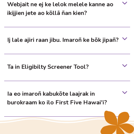
Webjait ne ej ke lelok melele kanne ao
ikijjien jete ao kõllā ñan kien?
Ij lale ajiri raan jibu. Imaroñ ke bõk jipañ?
Ta in Eligibilty Screener Tool?
Ia eo imaroñ kabukõte laajrak in
burokraam ko ilo First Five Hawai'i?