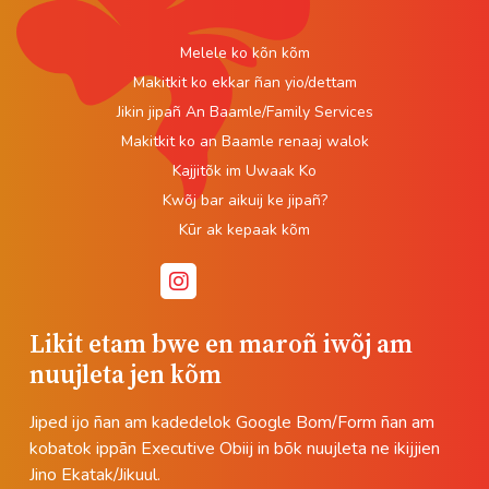
Melele ko kõn kõm
Makitkit ko ekkar ñan yio/dettam
Jikin jipañ An Baamle/Family Services
Makitkit ko an Baamle renaaj walok
Kajjitõk im Uwaak Ko
Kwõj bar aikuij ke jipañ?
Kūr ak kepaak kõm
Likit etam bwe en maroñ iwõj am
nuujleta jen kõm
Jiped ijo ñan am kadedelok Google Bom/Form ñan am
kobatok ippān Executive Obiij in bõk nuujleta ne ikijjien
Jino Ekatak/Jikuul.