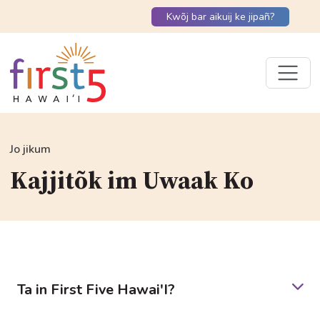
Kwõj bar aikuij ke jipañ?
Jo jikum
Kajjitõk im Uwaak Ko
Ta in First Five Hawai'I?