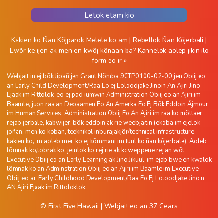
Letok etam kio
Kakien ko Ñan Kõjparok Melele ko am
|
Rebellok Ñan Kõjerbali
|
Ewõr ke ijen ak men en kwõj kõnaan ba?
Kannelok aolep jikin ilo
form eo ir »
Webjait in ej bõk Jipañ jen Grant Nõmba 90TP0100-02-00 jen Obiij eo
an Early Child Development/Raa Eo ej Loloodjake Jinoin An Ajiri Jino
Ejaak im Rittolok, eo ej pād iumwin Administration Obiij eo an Ajiri im
Baamle, juon raa an Depaamen Eo An Amerka Eo Ej Bõk Eddoin Ājmour
im Human Services. Administration Obiij Eo An Ajiri im raa ko mõttaer
rejab jerbale, kabwijer, bõk eddoin ak rie weebjaitin (ekoba im ejelok
joñan, men ko koban, teeknikol inburajakjõr/technical infrastructure,
kakien ko, im aoleb men ko ej kõmmani im tuul ko ñan kõjerbale). Aoleb
lõmnak ko,tobrak ko, jemlok ko rej rie ak koweppene rej an wõt
Executive Obiij eo an Early Learning ak Jino Jikuul, im ejab bwe en kwalok
lõmnak ko an Adminstration Obiij eo an Ajiri im Baamle im Executive
Obiij eo an Early Childhood Development/Raa Eo Ej Loloodjake Jinoin
AN Ajiri Ejaak im Rittoloklok.
© First Five Hawaii
|
Webjait eo an
37 Gears