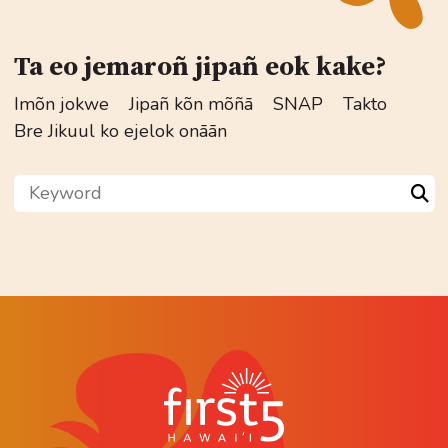
Ta eo jemaroñ jipañ eok kake?
Imõn jokwe
Jipañ kõn mõñā
SNAP
Takto
Bre Jikuul ko ejelok onāān
Keyword
Sea