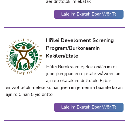
aer drittolok im ekatak
Lale im Ekatak Ebar Wõr Ta
Hi'ilei Develoment Screning
Program/Burkoraamin
Kakilen/Etale
Hi'ilei Burokraam ejelok onāān im ej
juon jikin jipañ eo ej etale wåween an
ajiri eo ekatak im drittolok. Ej bar
einwõt lelok melele ko ñan jinen im jemen im baamle ko an
ajiri ro 0 ñan 5 yio dritto.
Lale im Ekatak Ebar Wõr Ta