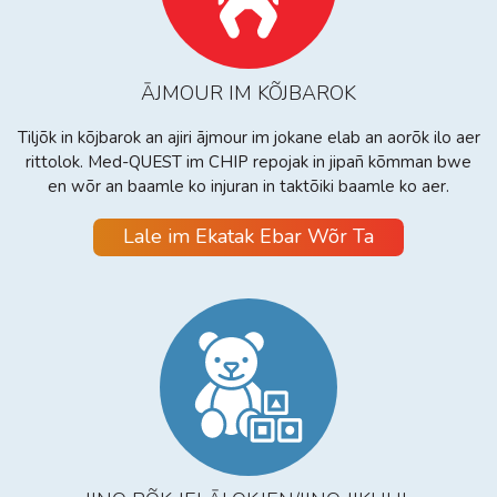
ĀJMOUR IM KÕJBAROK
Tiljõk in kõjbarok an ajiri ājmour im jokane elab an aorõk ilo aer
rittolok. Med-QUEST im CHIP repojak in jipañ kõmman bwe
en wõr an baamle ko injuran in taktõiki baamle ko aer.
Lale im Ekatak Ebar Wõr Ta