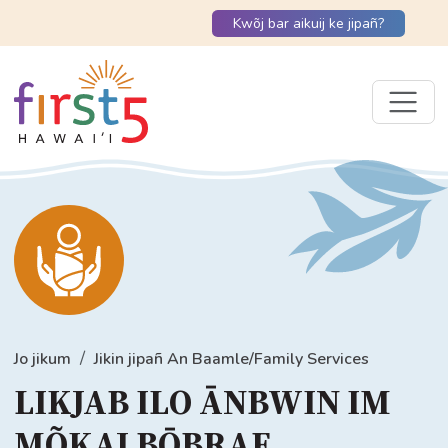
Kwõj bar aikuij ke jipañ?
Jo jikum
Jikin jipañ An Baamle/Family Services
LIKJAB ILO ĀNBWIN IM
MÕKAJ BŌBRAE