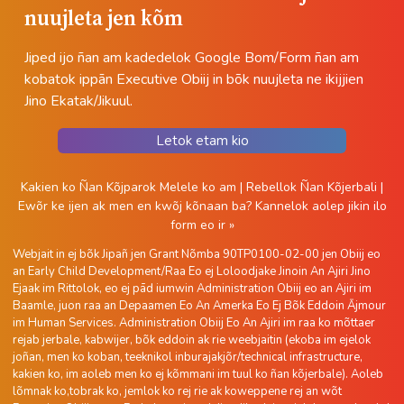
nuujleta jen kõm
Jiped ijo ñan am kadedelok Google Bom/Form ñan am
kobatok ippān Executive Obiij in bõk nuujleta ne ikijjien
Jino Ekatak/Jikuul.
Letok etam kio
Kakien ko Ñan Kõjparok Melele ko am
|
Rebellok Ñan Kõjerbali
|
Ewõr ke ijen ak men en kwõj kõnaan ba?
Kannelok aolep jikin ilo
form eo ir »
Webjait in ej bõk Jipañ jen Grant Nõmba 90TP0100-02-00 jen Obiij eo
an Early Child Development/Raa Eo ej Loloodjake Jinoin An Ajiri Jino
Ejaak im Rittolok, eo ej pād iumwin Administration Obiij eo an Ajiri im
Baamle, juon raa an Depaamen Eo An Amerka Eo Ej Bõk Eddoin Ājmour
im Human Services. Administration Obiij Eo An Ajiri im raa ko mõttaer
rejab jerbale, kabwijer, bõk eddoin ak rie weebjaitin (ekoba im ejelok
joñan, men ko koban, teeknikol inburajakjõr/technical infrastructure,
kakien ko, im aoleb men ko ej kõmmani im tuul ko ñan kõjerbale). Aoleb
lõmnak ko,tobrak ko, jemlok ko rej rie ak koweppene rej an wõt