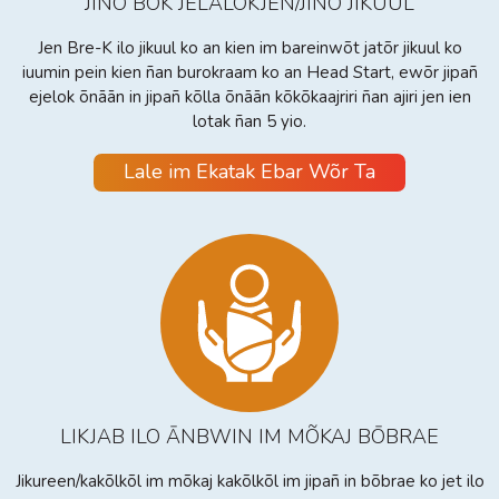
JINO BÕK JELĀLOKJEN/JINO JIKUUL
Jen Bre-K ilo jikuul ko an kien im bareinwõt jatõr jikuul ko
iuumin pein kien ñan burokraam ko an Head Start, ewõr jipañ
ejelok õnāān in jipañ kõlla õnāān kõkõkaajriri ñan ajiri jen ien
lotak ñan 5 yio.
Lale im Ekatak Ebar Wõr Ta
LIKJAB ILO ĀNBWIN IM MÕKAJ BŌBRAE
Jikureen/kakõlkõl im mõkaj kakõlkõl im jipañ in bõbrae ko jet ilo