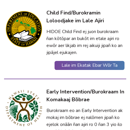
Child Find/Burokramin
Loloodjake im Lale Ajiri
HIDOE Child Find ej juon burokraam
ñan kõtõpar an bukõt im etale ajiri ro
ewõr aer likjab im rej aikuiji jipañ ko an
jipājel ejukajen.
Lale im Ekatak Ebar Wõr Ta
Early Intervention/Burokraam In
Komakaaj Bõbrae
Burokraam eo an Early Intervention ak
mokaj im bõbrae ej nalõmen jipañ ko
ejelok onāān ñan ajiri ro 0 ñan 3 yio ilo