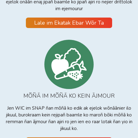
ejelok onāān enaj jipañ baamle ko jipañ ajiri ro nejier drittolok
im ejemourur
Lale im Ekatak Ebar Wõr Ta
MÕÑĀ IM MÕÑĀ KO KEIN ĀJMOUR
Jen WIC im SNAP ñan mõñā ko edik ak ejelok wõnāānier ilo
jikuul, burokraam kein rejipañ baamle ko maroñ bõki mõñā ko
remman ñan ājmour ñan ajiri ro jen ien eo raar lotak ñan yio in
jikuul ko.