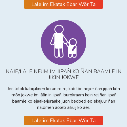
Lale im Ekatak Ebar Wõr Ta
NAJE/LALE NEJIM IM JIPAÑ KO ÑAN BAAMLE IN
JIKIN JOKWE
Jen lolok kabijuknen ko an ro rej kab lõn nejier ñan jipañ kõn
imõn jokwe im jāān in jipañ, burokraam kein rej ñan jipañ
baamle ko ejaake/juraake juon bedbed eo ekajuur ñan
nalõmen aoleb aikuij ko aer.
Lale im Ekatak Ebar Wõr Ta