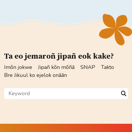
Ta eo jemaroñ jipañ eok kake?
Imõn jokwe
Jipañ kõn mõñā
SNAP
Takto
Bre Jikuul ko ejelok onāān
Keyword
Sea