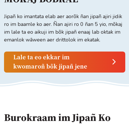
Jipañ ko imantata elab aer aorõk ñan jipañ ajiri jidik
ro im baamle ko aer. Ñan ajiri ro 0 ñan 5 yio, mõkaj
im lale ta eo aikuji im bõk jipañ enaaj lab oktak im
emanlok wāween aer drittolok im ekatak.
Lale ta eo ekkar im
kwomaroñ bõk jipañ jene
Burokraam im Jipañ Ko