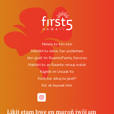
Melele ko kõn kõm
Makitkit ko ekkar ñan yio/dettam
Jikin jipañ An Baamle/Family Services
Makitkit ko an Baamle renaaj walok
Kajjitõk im Uwaak Ko
Kwõj bar aikuij ke jipañ?
Kūr ak kepaak kõm
Likit etam bwe en maroñ iwõj am