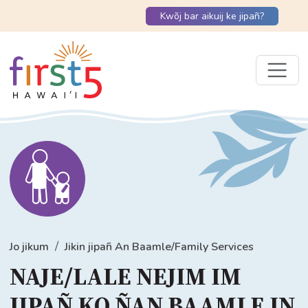
Kwõj bar aikuij ke jipañ?
Jo jikum
Jikin jipañ An Baamle/Family Services
NAJE/LALE NEJIM IM
JIPAÑ KO ÑAN BAAMLE IN