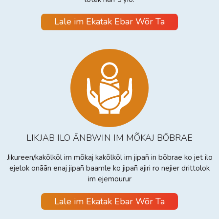
Lale im Ekatak Ebar Wõr Ta
LIKJAB ILO ĀNBWIN IM MÕKAJ BŌBRAE
Jikureen/kakõlkõl im mõkaj kakõlkõl im jipañ in bõbrae ko jet ilo
ejelok onāān enaj jipañ baamle ko jipañ ajiri ro nejier drittolok
im ejemourur
Lale im Ekatak Ebar Wõr Ta