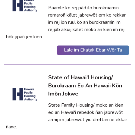
Baamle ko rej pād ilo burokraamin
remaroñ kālet jabrewõt em ko rekkar
im rej ion ruul ko an burokraamin im
rejjab aikuij kalet moko an kien im rej
bõk jipañ jen kien.
Lale im Ekatak Ebar Wõr Ta
State of Hawai'I Housing/
Burokraam Eo An Hawaii Kõn
Imõn Jokwe
State Family Housing/ moko an kien
eo an Hawai'i rebellok ñan jabrewõt
armij im jabrewõt yio drettan ñe ekkar
ñane.