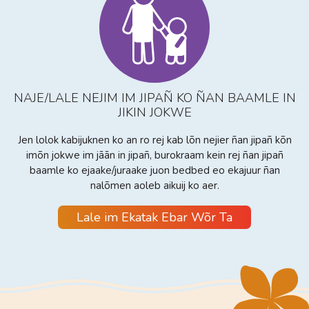
NAJE/LALE NEJIM IM JIPAÑ KO ÑAN BAAMLE IN
JIKIN JOKWE
Jen lolok kabijuknen ko an ro rej kab lõn nejier ñan jipañ kõn
imõn jokwe im jāān in jipañ, burokraam kein rej ñan jipañ
baamle ko ejaake/juraake juon bedbed eo ekajuur ñan
nalõmen aoleb aikuij ko aer.
Lale im Ekatak Ebar Wõr Ta