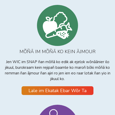
MÕÑĀ IM MÕÑĀ KO KEIN ĀJMOUR
Jen WIC im SNAP ñan mõñā ko edik ak ejelok wõnāānier ilo
jikuul, burokraam kein rejipañ baamle ko maroñ bõki mõñā ko
remman ñan ājmour ñan ajiri ro jen ien eo raar lotak ñan yio in
jikuul ko.
Lale im Ekatak Ebar Wõr Ta