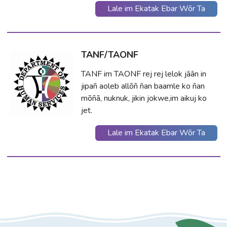
Lale im Ekatak Ebar Wõr Ta
TANF/TAONF
TANF im TAONF rej rej lelok jāān in
jipañ aoleb allõñ ñan baamle ko ñan
mõñā, nuknuk, jikin jokwe,im aikuj ko
jet.
Lale im Ekatak Ebar Wõr Ta