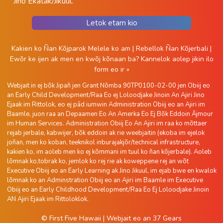
Jino Ekatak/Jikuul.
Letok etam kio
Kakien ko Ñan Kõjparok Melele ko am
|
Rebellok Ñan Kõjerbali
|
Ewõr ke ijen ak men en kwõj kõnaan ba?
Kannelok aolep jikin ilo
form eo ir »
Webjait in ej bõk Jipañ jen Grant Nõmba 90TP0100-02-00 jen Obiij eo
an Early Child Development/Raa Eo ej Loloodjake Jinoin An Ajiri Jino
Ejaak im Rittolok, eo ej pād iumwin Administration Obiij eo an Ajiri im
Baamle, juon raa an Depaamen Eo An Amerka Eo Ej Bõk Eddoin Ājmour
im Human Services. Administration Obiij Eo An Ajiri im raa ko mõttaer
rejab jerbale, kabwijer, bõk eddoin ak rie weebjaitin (ekoba im ejelok
joñan, men ko koban, teeknikol inburajakjõr/technical infrastructure,
kakien ko, im aoleb men ko ej kõmmani im tuul ko ñan kõjerbale). Aoleb
lõmnak ko,tobrak ko, jemlok ko rej rie ak koweppene rej an wõt
Executive Obiij eo an Early Learning ak Jino Jikuul, im ejab bwe en kwalok
lõmnak ko an Adminstration Obiij eo an Ajiri im Baamle im Executive
Obiij eo an Early Childhood Development/Raa Eo Ej Loloodjake Jinoin
AN Ajiri Ejaak im Rittoloklok.
© First Five Hawaii
|
Webjait eo an
37 Gears