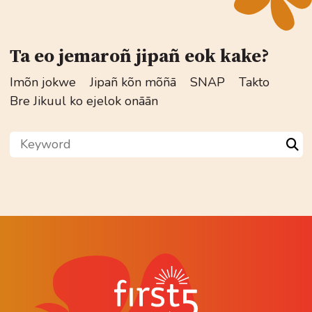
Ta eo jemaroñ jipañ eok kake?
Imõn jokwe
Jipañ kõn mõñā
SNAP
Takto
Bre Jikuul ko ejelok onāān
Keyword
Sea