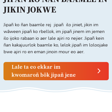
JIKIN JOKWE
Jipañ ko ñan baamle rej jipañ ilo jiniet, jikin im
wāween jipañ ko rbellok, im jipañ jinem im jemen
ilo ijoko rabaan io aer lale ajiri ro nejier. Jipañ kein
ñan kakajuurlok baamle ko, lelok jipañ im loloojake
bwe ajiri ro en eman jinoin mour eo aer.
Lale ta eo ekkar im
kwomaroñ bõk jipañ jene