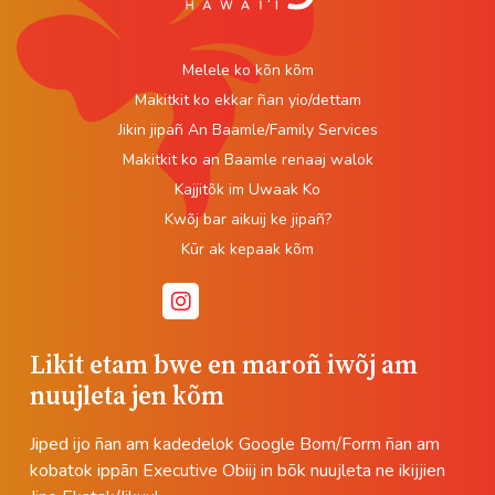
Melele ko kõn kõm
Makitkit ko ekkar ñan yio/dettam
Jikin jipañ An Baamle/Family Services
Makitkit ko an Baamle renaaj walok
Kajjitõk im Uwaak Ko
Kwõj bar aikuij ke jipañ?
Kūr ak kepaak kõm
Likit etam bwe en maroñ iwõj am
nuujleta jen kõm
Jiped ijo ñan am kadedelok Google Bom/Form ñan am
kobatok ippān Executive Obiij in bõk nuujleta ne ikijjien