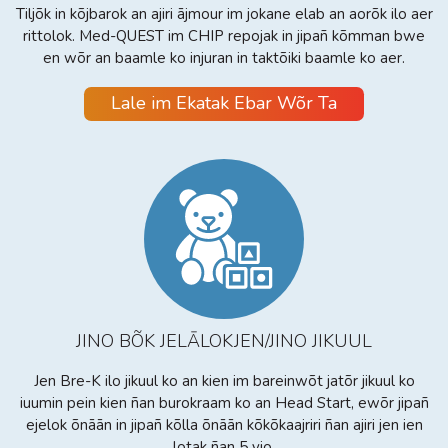
Tiljõk in kõjbarok an ajiri ājmour im jokane elab an aorõk ilo aer
rittolok. Med-QUEST im CHIP repojak in jipañ kõmman bwe
en wõr an baamle ko injuran in taktõiki baamle ko aer.
Lale im Ekatak Ebar Wõr Ta
JINO BÕK JELĀLOKJEN/JINO JIKUUL
Jen Bre-K ilo jikuul ko an kien im bareinwõt jatõr jikuul ko
iuumin pein kien ñan burokraam ko an Head Start, ewõr jipañ
ejelok õnāān in jipañ kõlla õnāān kõkõkaajriri ñan ajiri jen ien
lotak ñan 5 yio.