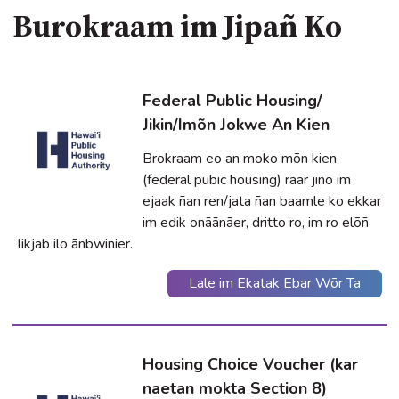
Burokraam im Jipañ Ko
Federal Public Housing/
Jikin/Imõn Jokwe An Kien
Brokraam eo an moko mõn kien
(federal pubic housing) raar jino im
ejaak ñan ren/jata ñan baamle ko ekkar
im edik onāānāer, dritto ro, im ro elõñ
likjab ilo ānbwinier.
Lale im Ekatak Ebar Wõr Ta
Housing Choice Voucher (kar
naetan mokta Section 8)