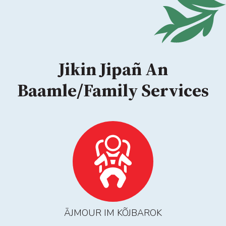
Jikin Jipañ An
Baamle/Family Services
ĀJMOUR IM KÕJBAROK