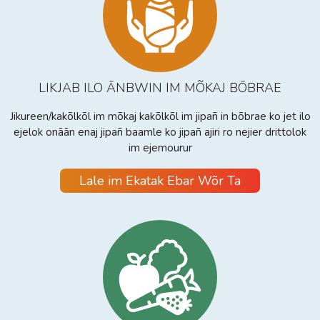
LIKJAB ILO ĀNBWIN IM MÕKAJ BŌBRAE
Jikureen/kakõlkõl im mõkaj kakõlkõl im jipañ in bõbrae ko jet ilo
ejelok onāān enaj jipañ baamle ko jipañ ajiri ro nejier drittolok
im ejemourur
Lale im Ekatak Ebar Wõr Ta