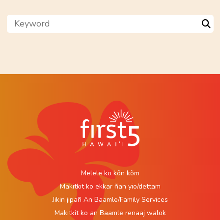
Keyword
Sea
Melele ko kõn kõm
Makitkit ko ekkar ñan yio/dettam
Jikin jipañ An Baamle/Family Services
Makitkit ko an Baamle renaaj walok