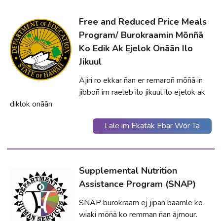
Free and Reduced Price Meals
Program/ Burokraamin Mõnñā
Ko Edik Ak Ejelok Onāān Ilo
Jikuul
Ajiri ro ekkar ñan er remaroñ mõñā in
jibboñ im raeleb ilo jikuul ilo ejelok ak
diklok onāān
Lale im Ekatak Ebar Wõr Ta
Supplemental Nutrition
Assistance Program (SNAP)
SNAP burokraam ej jipañ baamle ko
wiaki mõñā ko remman ñan ājmour.