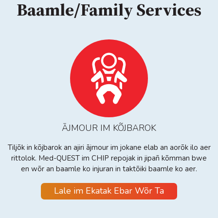
Baamle/Family Services
ĀJMOUR IM KÕJBAROK
Tiljõk in kõjbarok an ajiri ājmour im jokane elab an aorõk ilo aer
rittolok. Med-QUEST im CHIP repojak in jipañ kõmman bwe
en wõr an baamle ko injuran in taktõiki baamle ko aer.
Lale im Ekatak Ebar Wõr Ta