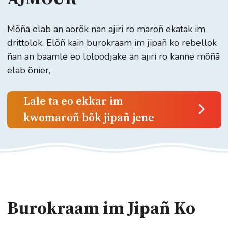
Mõñā elab an aorõk nan ajiri ro maroñ ekatak im
drittolok. Elõñ kain burokraam im jipañ ko rebellok
ñan an baamle eo loloodjake an ajiri ro kanne mõñā
elab õnier,
Lale ta eo ekkar im
kwomaroñ bõk jipañ jene
Burokraam im Jipañ Ko