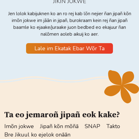
JIKIN JOKWE
Jen lolok kabijuknen ko an ro rej kab lõn nejier ñan jipañ kõn
imõn jokwe im jāān in jipañ, burokraam kein rej ñan jipañ
baamle ko ejaake/juraake juon bedbed eo ekajuur ñan
nalõmen aoleb aikuij ko aer.
Lale im Ekatak Ebar Wõr Ta
Ta eo jemaroñ jipañ eok kake?
Imõn jokwe
Jipañ kõn mõñā
SNAP
Takto
Bre Jikuul ko ejelok onāān