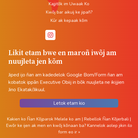
Kajjitõk im Uwaak Ko
Kwõj bar aikuij ke jipañ?
Kūr ak kepaak kõm
Likit etam bwe en maroñ iwõj am
nuujleta jen kõm
Jiped ijo ñan am kadedelok Google Bom/Form ñan am
kobatok ippān Executive Obiij in bõk nuujleta ne ikijjien
Jino Ekatak/Jikuul.
Letok etam kio
Kakien ko Ñan Kõjparok Melele ko am
|
Rebellok Ñan Kõjerbali
|
Ewõr ke ijen ak men en kwõj kõnaan ba?
Kannelok aolep jikin ilo
form eo ir »