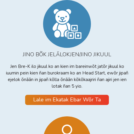
JINO BÕK JELĀLOKJEN/JINO JIKUUL
Jen Bre-K ilo jikuul ko an kien im bareinwõt jatõr jikuul ko
iuumin pein kien ñan burokraam ko an Head Start, ewõr jipañ
ejelok õnāān in jipañ kõlla õnāān kõkõkaajriri ñan ajiri jen ien
lotak ñan 5 yio.
Lale im Ekatak Ebar Wõr Ta