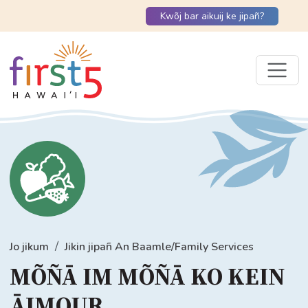
Kwõj bar aikuij ke jipañ?
Jo jikum
Jikin jipañ An Baamle/Family Services
MÕÑĀ IM MÕÑĀ KO KEIN
ĀJMOUR