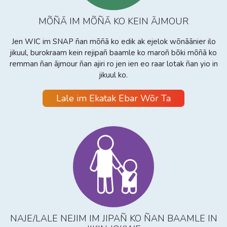
MÕÑĀ IM MÕÑĀ KO KEIN ĀJMOUR
Jen WIC im SNAP ñan mõñā ko edik ak ejelok wõnāānier ilo
jikuul, burokraam kein rejipañ baamle ko maroñ bõki mõñā ko
remman ñan ājmour ñan ajiri ro jen ien eo raar lotak ñan yio in
jikuul ko.
Lale im Ekatak Ebar Wõr Ta
NAJE/LALE NEJIM IM JIPAÑ KO ÑAN BAAMLE IN